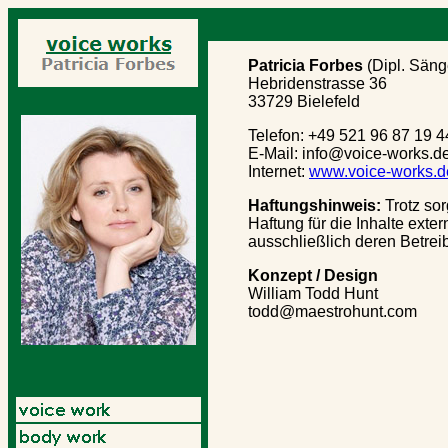
Patricia Forbes
(Dipl. Säng
Hebridenstrasse 36
33729 Bielefeld
Telefon: +49 521 96 87 19 4
E-Mail: info@voice-works.d
Internet:
www.voice-works.d
Haftungshinweis:
Trotz sor
Haftung für die Inhalte exter
ausschließlich deren Betreib
Konzept / Design
William Todd Hunt
todd@maestrohunt.com